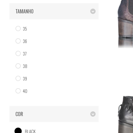
TAMANHO
35
36
37
38
39
40
COR
BLACK